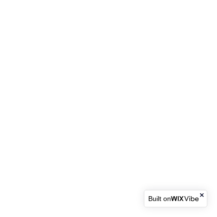
Built on