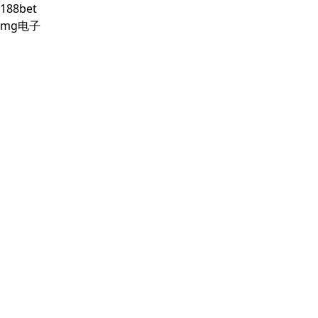
188bet
mg电子