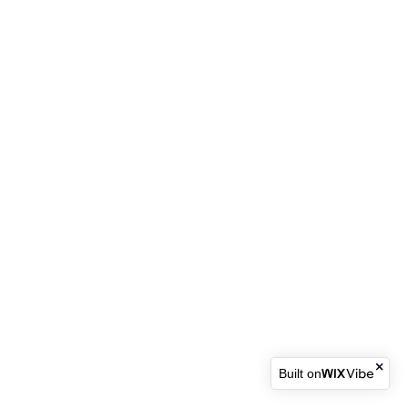
Built on