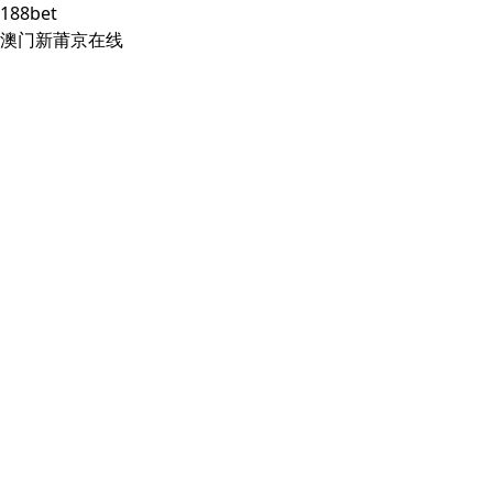
188bet
澳门新莆京在线