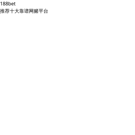
188bet
推荐十大靠谱网赌平台