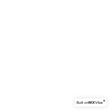
Built on