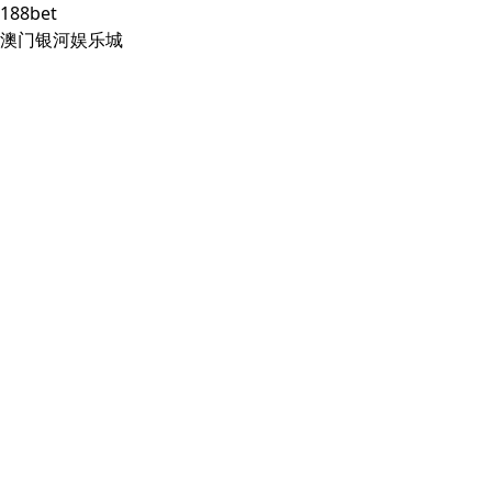
188bet
澳门银河娱乐城