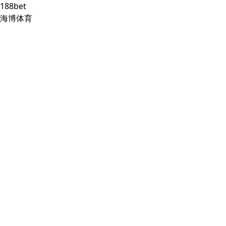
188bet
海博体育