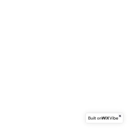
Built on