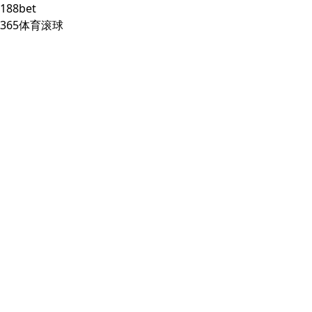
188bet
365体育滚球