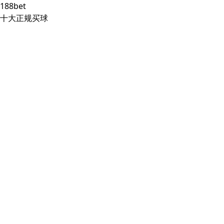
188bet
十大正规买球