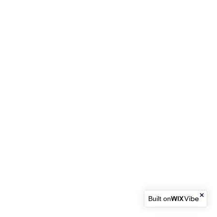
Built on