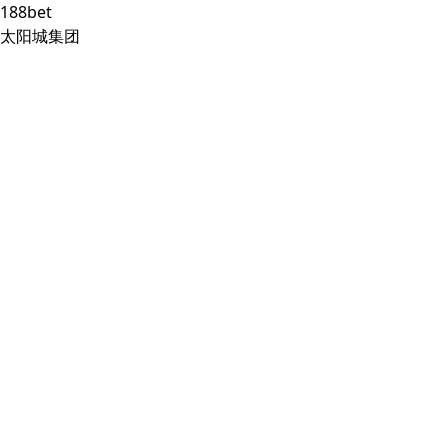
188bet
太阳城集团