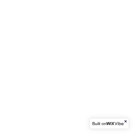
Built on