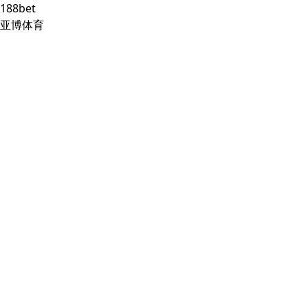
188bet
亚博体育