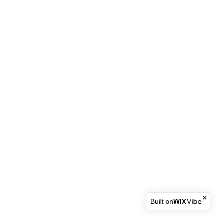
Built on