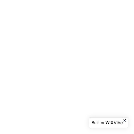
Built on