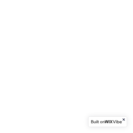
Built on