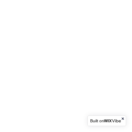
Built on