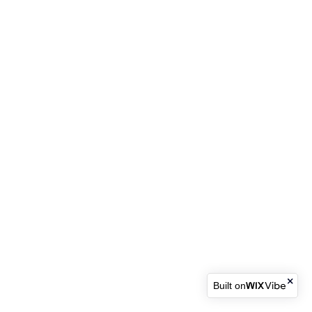
Built on