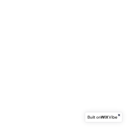
Built on