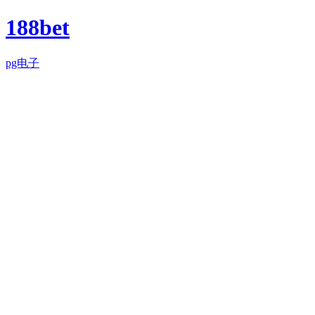
188bet
pg电子