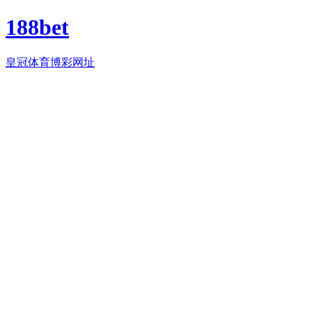
188bet
皇冠体育博彩网址