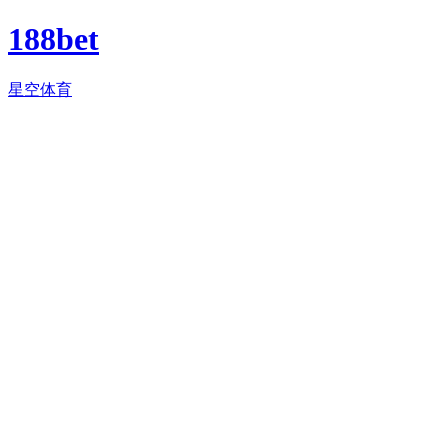
188bet
星空体育