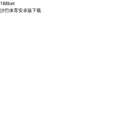
188bet
沙巴体育安卓版下载