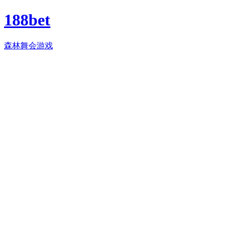
188bet
森林舞会游戏