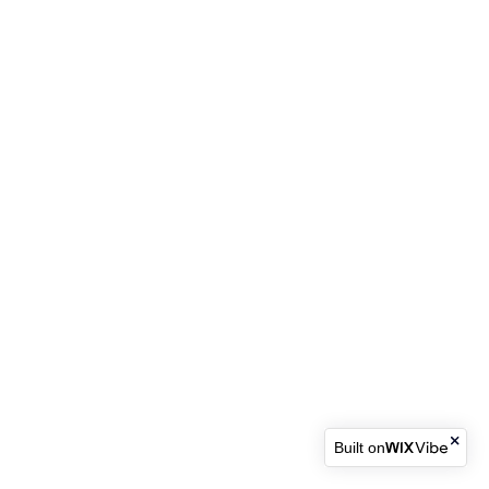
Built on