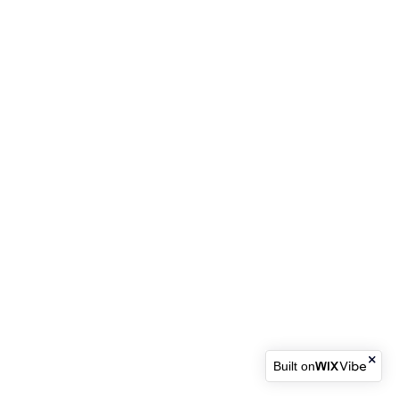
Built on